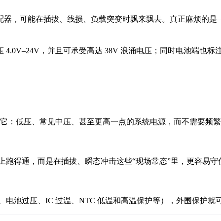
 的适配器，可能在插拔、线损、负载突变时飘来飘去。真正麻烦的
电压 4.0V–24V，并且可承受高达 38V 浪涌电压；同时电池端
源去喂它：低压、常见中压、甚至更高一点的系统电源，而不需要频
台上跑得通，而是在插拔、瞬态冲击这些“现场常态”里，更容易守
压、电池过压、IC 过温、NTC 低温和高温保护等），外围保护就