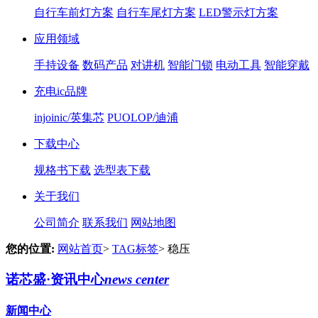
自行车前灯方案
自行车尾灯方案
LED警示灯方案
应用领域
手持设备
数码产品
对讲机
智能门锁
电动工具
智能穿戴
充电ic品牌
injoinic/英集芯
PUOLOP/迪浦
下载中心
规格书下载
选型表下载
关于我们
公司简介
联系我们
网站地图
您的位置:
网站首页
>
TAG标签
>
稳压
诺芯盛·资讯中心
news center
新闻中心