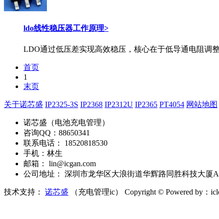
ldo线性稳压器工作原理
>
LDO通过低压差实现高效稳压，核心在于低导通电阻调
首页
1
末页
关于诺芯盛
IP2325-3S
IP2368
IP2312U
IP2365
PT4054
网站地图
诺芯盛（电池充电管理）
咨询QQ：88650341
联系电话： 18520818530
手机：林生
邮箱： lin@icgan.com
公司地址： 深圳市龙华区大浪街道华辉路同胜科技大厦A座
技术支持：
诺芯盛
（充电管理ic）
Copyright © Powered by：ic