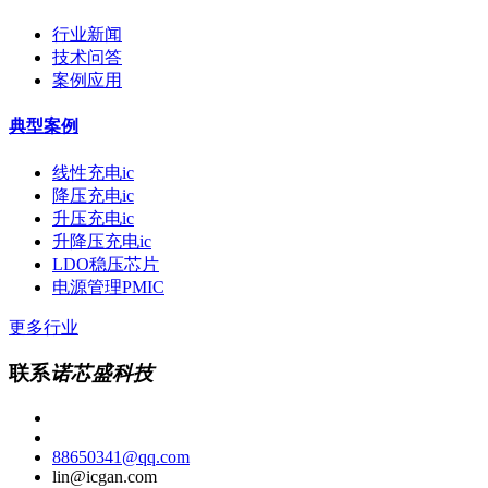
行业新闻
技术问答
案例应用
典型案例
线性充电ic
降压充电ic
升压充电ic
升降压充电ic
LDO稳压芯片
电源管理PMIC
更多行业
联系
诺芯盛科技
88650341@qq.com
lin@icgan.com