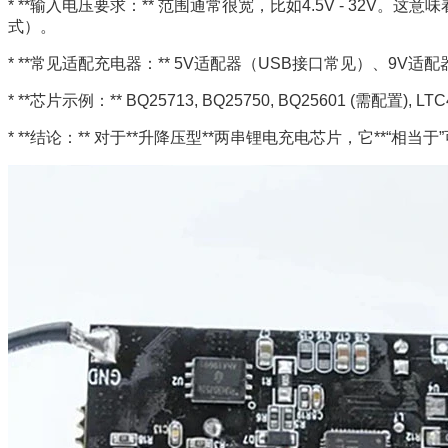
* **输入电压要求：** 范围通常很宽，比如4.5V - 32
式）。
* **常见适配充电器：** 5V适配器（USB接口常见）、
* **芯片示例：** BQ25713, BQ25750, BQ25601 (需配置), LT
* **结论：** 对于**升降压型**两串锂电充电芯片，它**“