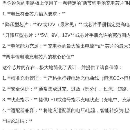
当你说你的电路板上使用了一颗特定的“两节锂电池充电芯片”时，
1. **电压符合芯片输入要求：**
* 降压型芯片：**9V或12V（最常见）** 或芯片手册指定更高
* 升降压型芯片：**5V、9V、12V** 或芯片手册允许的宽范围
2. **电流能力充足：** 充电器的最大输出电流**≥** 芯片
**两串锂电池充电芯片的核心价值**
这个芯片的存在，极大地简化了设计，并提供了诸多保障：
1. **精准充电管理：** 严格执行锂电池充电曲线（恒流CC-
2. **安全保护：** 通常集成过充、过放（部分）、过流、短
3. **状态指示：** 提供LED或信号指示充电状态（充电中、
4. **适配器兼容：** 将输入适配器的电压/电流，智能转换
**结论总结：**