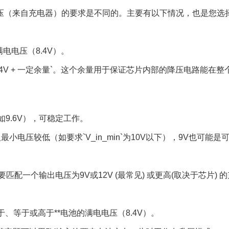
压（来自充电器）的要求是不同的。主要有以下情况，也是您选
满电电压（8.4V）。
n > 8.4V + 一定余量`。这个余量用于保证芯片内部的降压电路能
（比如9.6V），可稳定工作。
入最小电压较低（如要求`V_in_min`为10V以下），9V也可
”需要匹配一个输出电压为9V或12V (最常见) 或更高(取决于芯片) 的
低于、等于或高于**电池的满电电压（8.4V）。