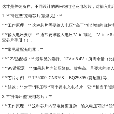
这才是关键所在。不同设计的两串锂电池充电芯片，对输入电
1. **“降压型”充电芯片(最常见)：**
* **工作原理：** 这种芯片需要输入电压**高于**电池组的目标
* **输入电压要求：** 通常要求输入电压`V_in`满足：`V_i
查芯片手册！）。
* **常见适配充电器：**
* **12V适配器：** 最常见的选择。12V > 8.4V + 所需余量
* **9V适配器：** 如果芯片内部压降低、效率高、且要求的输
* **芯片示例：** TP5000, CN3768， BQ25895 (需配置) 等。
* **结论：** 对于**降压型**两串锂电充电芯片，它**“相当于
2. **“升降压型”充电芯片：**
* **工作原理：** 这种芯片内部电路更复杂，输入电压可以**