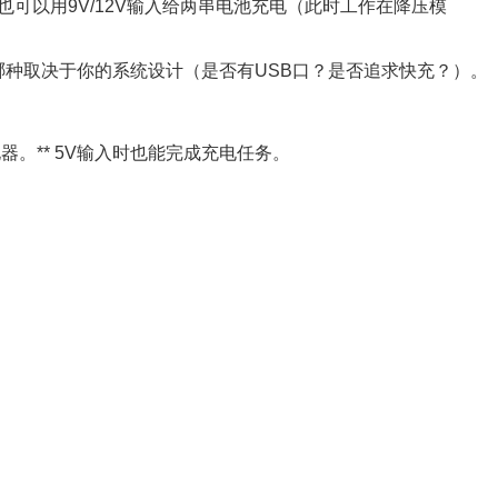
），也可以用9V/12V输入给两串电池充电（此时工作在降压模
选择哪种取决于你的系统设计（是否有USB口？是否追求快充？）。
电器。** 5V输入时也能完成充电任务。