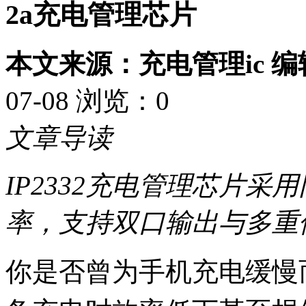
2a充电管理芯片
本文来源：充电管理ic 
07-08 浏览：
0
文章导读
IP2332充电管理芯片
率，支持双口输出与多重
你是否曾为手机充电缓慢