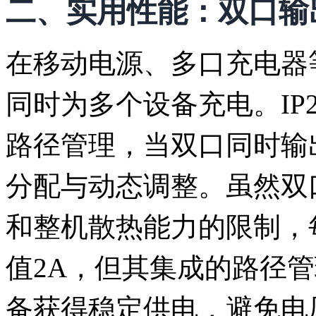
二、实用性能：双口输
在移动电源、多口充电器
同时为多个设备充电。IP
路径管理，当双口同时输
分配与动态调整。虽然双
和整机散热能力的限制，
值2A，但其集成的路径
备获得稳定供电，避免电