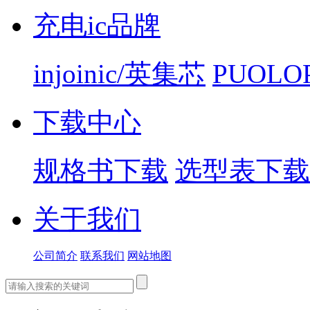
充电ic品牌
injoinic/英集芯
PUOLO
下载中心
规格书下载
选型表下载
关于我们
公司简介
联系我们
网站地图