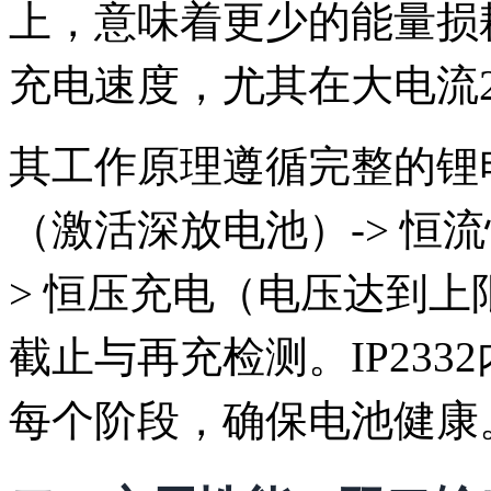
上，意味着更少的能量损
充电速度，尤其在大电流
其工作原理遵循完整的锂
（激活深放电池）-> 恒
> 恒压充电（电压达到上
截止与再充检测。IP23
每个阶段，确保电池健康