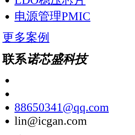
电源管理PMIC
更多案例
联系
诺芯盛科技
88650341@qq.com
lin@icgan.com