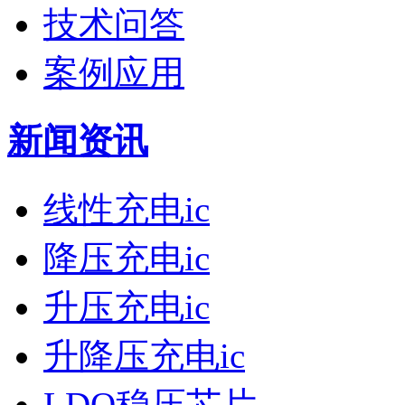
技术问答
案例应用
新闻资讯
线性充电ic
降压充电ic
升压充电ic
升降压充电ic
LDO稳压芯片