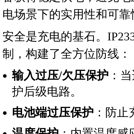
电场景下的实用性和可靠
安全是充电的基石。IP2
制，构建了全方位防线：
输入过压/欠压保护
：当
护后级电路。
电池端过压保护
：防止
温度保护
：内置温度感