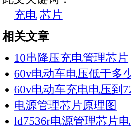
充电
芯片
相关文章
10串降压充电管理芯片
60v电动车电压低于多
60v电动车充电电压到7
电源管理芯片原理图
ld7536r电源管理芯片