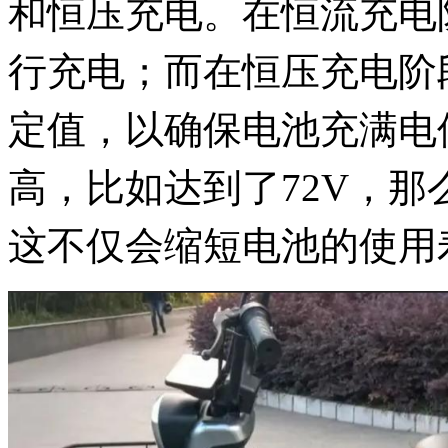
和恒压充电。在恒流充电
行充电；而在恒压充电阶
定值，以确保电池充满电
高，比如达到了72V，
这不仅会缩短电池的使用