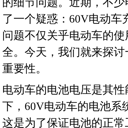
的细节问题。近期，不少
了一个疑惑：60V电动车
问题不仅关乎电动车的使
全。今天，我们就来探讨
重要性。
电动车的电池电压是其性
下，60V电动车的电池系
这是为了保证电池的正常