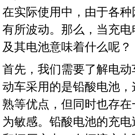
在实际使用中，由于各种
有所波动。那么，当充电
及其电池意味着什么呢？
首先，我们需要了解电动
动车采用的是铅酸电池，
熟等优点，但同时也存在
为敏感。铅酸电池的充电