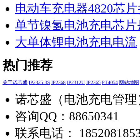
电动车充电器4820芯
单节镍氢电池充电芯片
大单体锂电池充电电流
热门推荐
关于诺芯盛
IP2325-3S
IP2368
IP2312U
IP2365
PT4054
网站地图
诺芯盛（电池充电管理
咨询QQ：88650341
联系电话： 1852081853