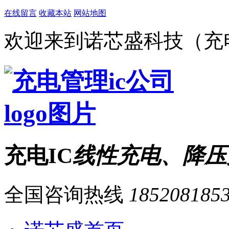
在线留言
收藏本站
网站地图
欢迎来到诺芯盛科技（充电
充电IC
线性充电、降压
全国咨询热线
185208185