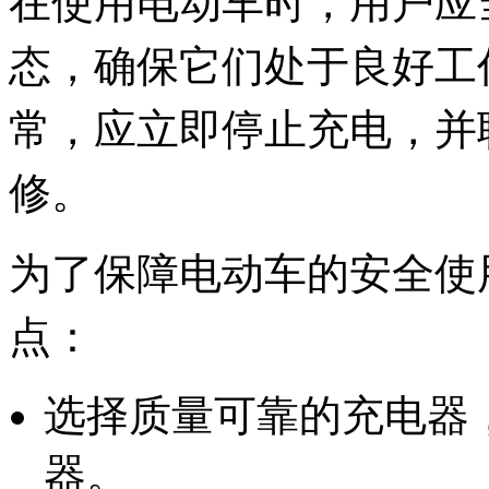
在使用电动车时，用户应
态，确保它们处于良好工
常，应立即停止充电，并
修。
为了保障电动车的安全使
点：
选择质量可靠的充电器
器。