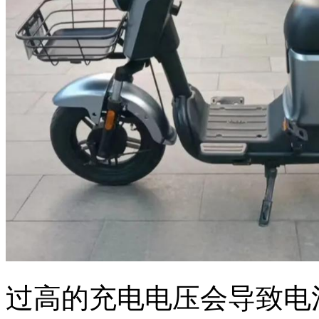
过高的充电电压会导致电