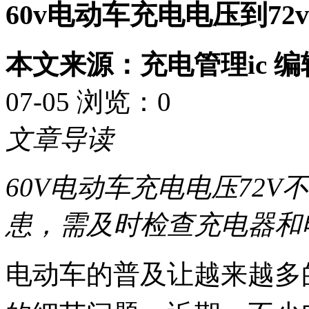
60v电动车充电电压到7
本文来源：充电管理ic 
07-05 浏览：
0
文章导读
60V电动车充电电压72
患，需及时检查充电器和
电动车的普及让越来越多