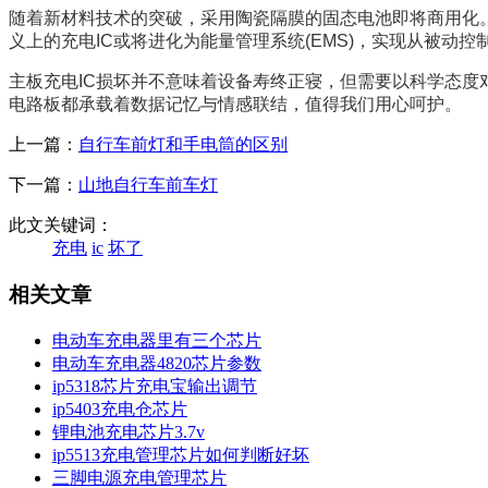
随着新材料技术的突破，采用陶瓷隔膜的固态电池即将商用化
义上的充电IC或将进化为能量管理系统(EMS)，实现从被
主板充电IC损坏并不意味着设备寿终正寝，但需要以科学态
电路板都承载着数据记忆与情感联结，值得我们用心呵护。
上一篇：
自行车前灯和手电筒的区别
下一篇：
山地自行车前车灯
此文关键词：
充电
ic
坏了
相关文章
电动车充电器里有三个芯片
电动车充电器4820芯片参数
ip5318芯片充电宝输出调节
ip5403充电仓芯片
锂电池充电芯片3.7v
ip5513充电管理芯片如何判断好坏
三脚电源充电管理芯片