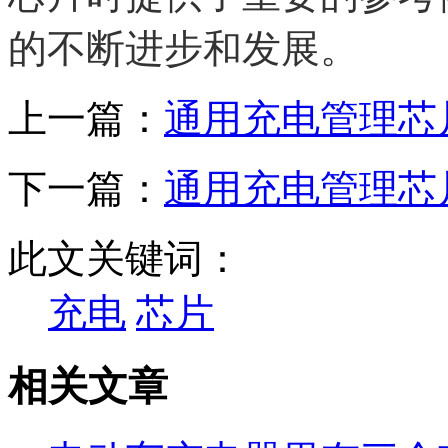
的不断进步和发展。
上一篇：
通用充电管理芯
下一篇：
通用充电管理芯
此文关键词：
充电
芯片
相关文章