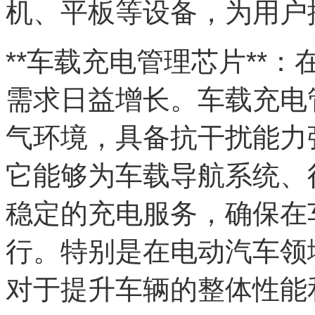
机、平板等设备，为用户
**车载充电管理芯片**
需求日益增长。车载充电
气环境，具备抗干扰能力
它能够为车载导航系统、
稳定的充电服务，确保在
行。特别是在电动汽车领
对于提升车辆的整体性能