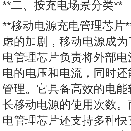
**二、按充电场景分类**
**移动电源充电管理芯片
虑的加剧，移动电源成为
电管理芯片负责将外部电
电的电压和电流，同时还
管理。它具备高效的电能
长移动电源的使用次数。
电管理芯片还支持多种快