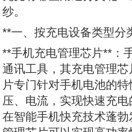
纱。
**一、按充电设备类型分类
**手机充电管理芯片**
通讯工具，其充电管理芯
片专门针对手机电池的特
压、电流，实现快速充电
在智能手机快充技术蓬勃