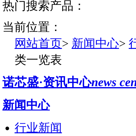
热门搜索产品：
当前位置：
网站首页
>
新闻中心
>
类一览表
诺芯盛·资讯中心
news cen
新闻中心
行业新闻