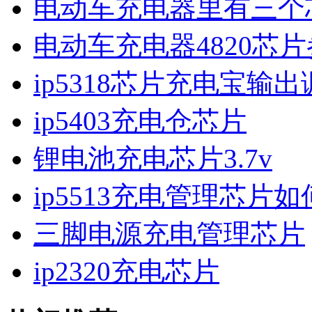
电动车充电器里有三个
电动车充电器4820芯
ip5318芯片充电宝输
ip5403充电仓芯片
锂电池充电芯片3.7v
ip5513充电管理芯片
三脚电源充电管理芯片
ip2320充电芯片