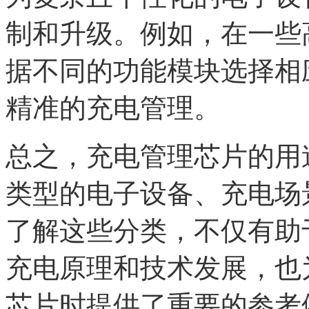
制和升级。例如，在一些
据不同的功能模块选择相
精准的充电管理。
总之，充电管理芯片的用
类型的电子设备、充电场
了解这些分类，不仅有助
充电原理和技术发展，也
芯片时提供了重要的参考