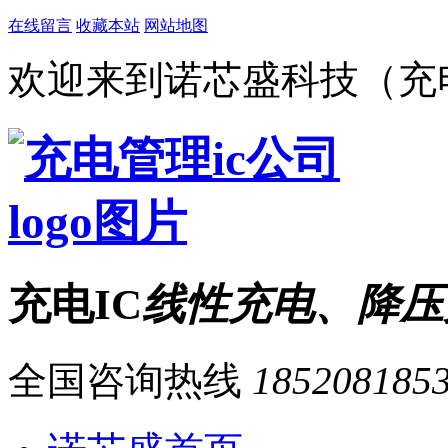
在线留言
收藏本站
网站地图
欢迎来到诺芯盛科技（充电
充电IC
线性充电、降压
全国咨询热线
185208185