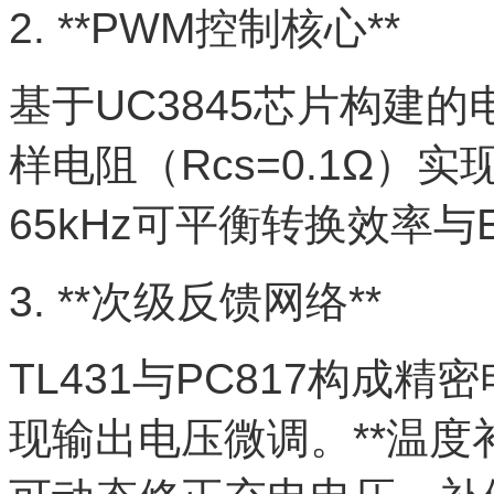
2. **PWM控制核心**
基于UC3845芯片构建
样电阻（Rcs=0.1Ω）
65kHz可平衡转换效率与E
3. **次级反馈网络**
TL431与PC817构成
现输出电压微调。**温度补