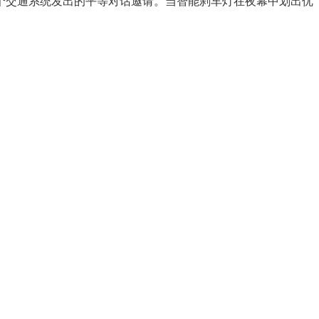
个交通系统发出的平等对话邀请。当智能刹车灯在夜幕中划出优