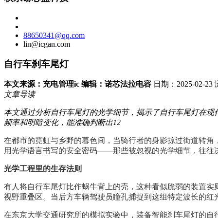
88650341@qq.com
lin@icgan.com
自行车刹车尾灯
本文来源：充电管理ic 编辑：诺芯法拉电容
日期：2025-02-2
文章导读
本文通过分析自行车尾灯的光学细节，揭示了自行车尾灯在现代
频率和明暗变化，能准确判断出12
在都市的霓虹与乡野的暮色间，当骑行者的身影掠过街道转角
用光学语言书写的安全密码——那些被忽视的光学细节，往往
光学工程里的生存法则
有人将自行车尾灯比作蜗牛背上的壳，这种看似脆弱的装置实则
视野重叠区。当后方车辆驾驶员瞳孔捕捉到这组特定波长的红光
在东京大学交通研究所的模拟实验中，装备智能刹车尾灯的自