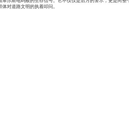
着摩尔斯电码般的生存信号。它不仅仅是后方的警示，更是向整
群体对道路文明的执着叩问。