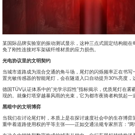
某国际品牌实验室的振动测试显示，这种三点式固定结构能在每
免了刚性连接对车架碳纤维材质的应力损伤。
光电协议里的文明契约
当城市道路成为混合交通的角斗场，尾灯的闪烁频率正在书写
置光敏传感器的智能尾灯，会在隧道入口自动提升30%亮度，
德国TÜV认证体系中的"光学示踪性"指标揭示，优质尾灯在雾
现的。就像灯塔穿越暴风雨的光束，它为都市夜骑者构筑起一
黑暗中的文明博弈
当我们在讨论尾灯时，本质上是在探讨速度社会中的生存博弈
重申着道路使用权的平等主张——正如交通法规专家所言：“两