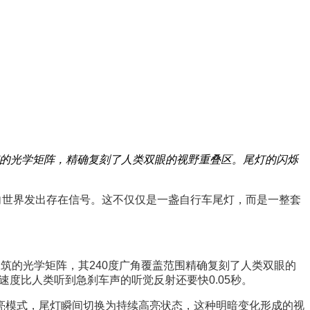
筑的光学矩阵，精确复刻了人类双眼的视野重叠区。尾灯的闪烁
向世界发出存在信号。这不仅仅是一盏自行车尾灯，而是一整套
筑的光学矩阵，其240度广角覆盖范围精确复刻了人类双眼的
度比人类听到急刹车声的听觉反射还要快0.05秒。
亮模式，尾灯瞬间切换为持续高亮状态，这种明暗变化形成的视