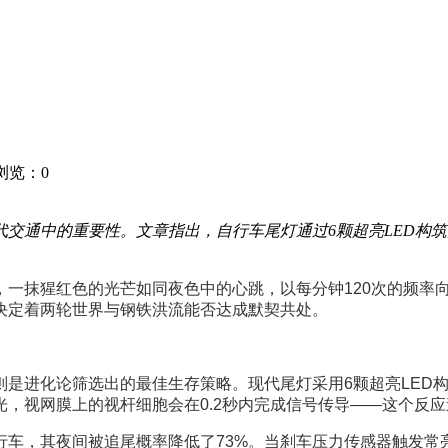
3 浏览：
0
交通中的重要性。文章指出，自行车尾灯通过6颗超亮LED构
，一抹猩红色的光芒如同夜色中的心跳，以每分钟120次的频率
决定着两轮世界与钢铁洪流能否达成默契共处。
是进化论筛选出的最佳生存策略。现代尾灯采用6颗超亮LED构
，视网膜上的视杆细胞会在0.2秒内完成信号传导——这个反应速
行车，其夜间被追尾概率降低了73%。当刹车压力传感器触发常